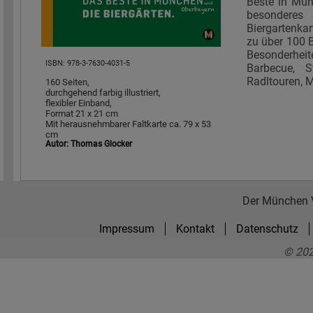
Beste in Münc
besonderes 
Biergartenka
zu über 100 B
Besonderheite
ISBN: 978-3-7630-4031-5
Barbecue, St
Radltouren, M
160 Seiten,
durchgehend farbig illustriert,
flexibler Einband,
Format 21 x 21 cm
Mit herausnehmbarer Faltkarte ca. 79 x 53
cm
Autor: Thomas Glocker
Der München 
Impressum
Kontakt
Datenschutz
© 202